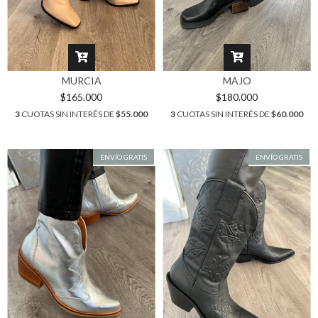
MURCIA
MAJO
$165.000
$180.000
3
CUOTAS SIN INTERÉS DE
$55.000
3
CUOTAS SIN INTERÉS DE
$60.000
ENVÍO GRATIS
ENVÍO GRATIS