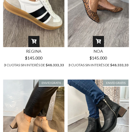
REGINA
NOA
$145.000
$145.000
3
CUOTAS SIN INTERÉS DE
$48.333,33
3
CUOTAS SIN INTERÉS DE
$48.333,33
ENVÍO GRATIS
ENVÍO GRATIS