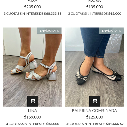
AIXA
FLORA
$205.000
$135.000
3
CUOTAS SIN INTERÉS DE
$68.333,33
3
CUOTAS SIN INTERÉS DE
$45.000
ENVÍO GRATIS
ENVÍO GRATIS
LINA
BALERINA COMBINADA
$159.000
$125.000
3
CUOTAS SIN INTERÉS DE
$53.000
3
CUOTAS SIN INTERÉS DE
$41.666,67