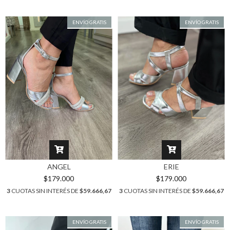
ENVÍO GRATIS
ENVÍO GRATIS
ANGEL
ERIE
$179.000
$179.000
3
CUOTAS SIN INTERÉS DE
$59.666,67
3
CUOTAS SIN INTERÉS DE
$59.666,67
ENVÍO GRATIS
ENVÍO GRATIS