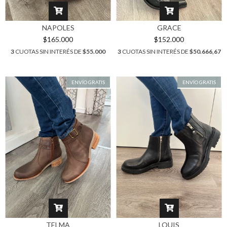
NAPOLES
GRACE
$165.000
$152.000
3
CUOTAS SIN INTERÉS DE
$55.000
3
CUOTAS SIN INTERÉS DE
$50.666,67
ENVÍO GRATIS
ENVÍO GRATIS
TELMA
LOUIS