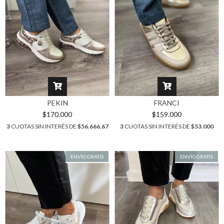
PEKIN
FRANCI
$170.000
$159.000
3
CUOTAS SIN INTERÉS DE
$56.666,67
3
CUOTAS SIN INTERÉS DE
$53.000
ENVÍO GRATIS
ENVÍO GRATIS