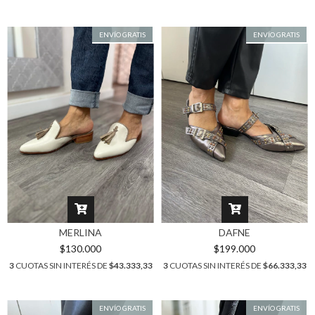
ENVÍO GRATIS
ENVÍO GRATIS
MERLINA
DAFNE
$130.000
$199.000
3
CUOTAS SIN INTERÉS DE
$43.333,33
3
CUOTAS SIN INTERÉS DE
$66.333,33
ENVÍO GRATIS
ENVÍO GRATIS