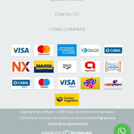
CONTACTO
CÓMO COMPRAR
Copyright Sacco Mujer - 2026. Todos los derechos reservados.
Defensa de las y los consumidores. Para reclamos
ingresá acá.
Botón de arrepentimiento