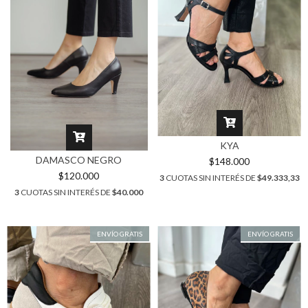
KYA
DAMASCO NEGRO
$148.000
$120.000
3
CUOTAS SIN INTERÉS DE
$49.333,33
3
CUOTAS SIN INTERÉS DE
$40.000
ENVÍO GRATIS
ENVÍO GRATIS