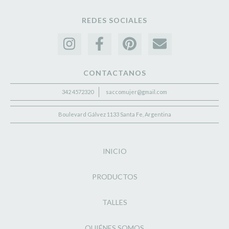
REDES SOCIALES
CONTACTANOS
342 4572320
saccomujer@gmail.com
Boulevard Gálvez 1133 Santa Fe, Argentina
INICIO
PRODUCTOS
TALLES
QUIÉNES SOMOS