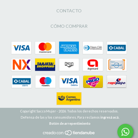
CONTACTO
CÓMO COMPRAR
Copyright Sacco Mujer - 2026. Todos los derechos reservados.
Defensa de las y los consumidores. Para reclamos
ingresá acá.
Botón de arrepentimiento