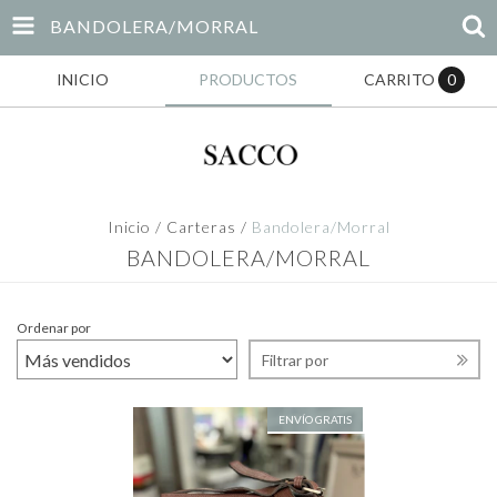
BANDOLERA/MORRAL
INICIO
PRODUCTOS
CARRITO
0
Inicio
/
Carteras
/
Bandolera/Morral
BANDOLERA/MORRAL
Ordenar por
Filtrar por
ENVÍO GRATIS