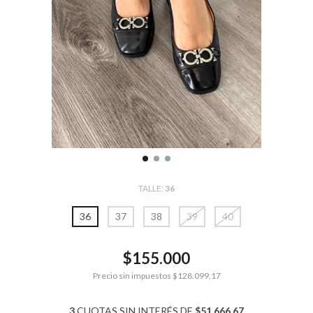
TALLE:
36
36
37
38
39
40
$155.000
Precio sin impuestos
$128.099,17
3
CUOTAS SIN INTERÉS DE
$51.666,67