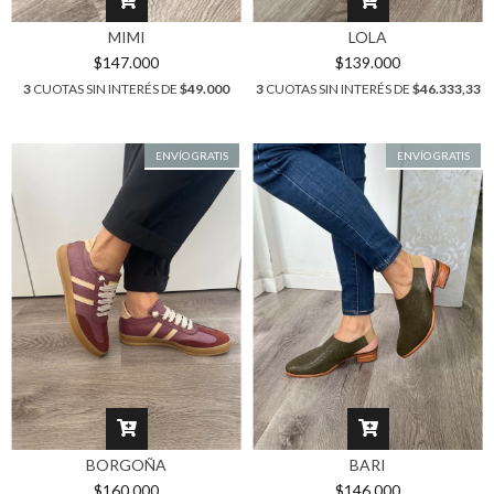
MIMI
LOLA
$147.000
$139.000
3
CUOTAS SIN INTERÉS DE
$49.000
3
CUOTAS SIN INTERÉS DE
$46.333,33
ENVÍO GRATIS
ENVÍO GRATIS
BORGOÑA
BARI
$160.000
$146.000