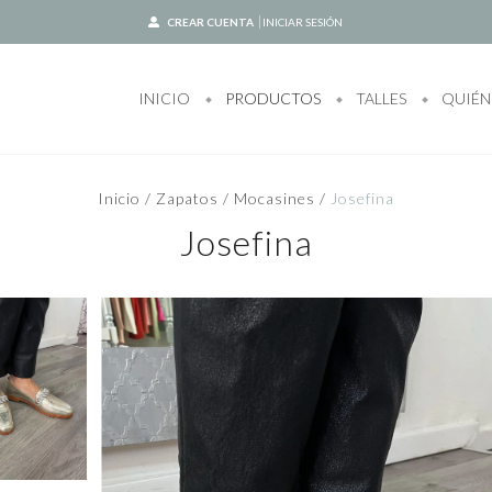
CREAR CUENTA
INICIAR SESIÓN
INICIO
PRODUCTOS
TALLES
QUIÉN
Inicio
/
Zapatos
/
Mocasines
/
Josefina
Josefina