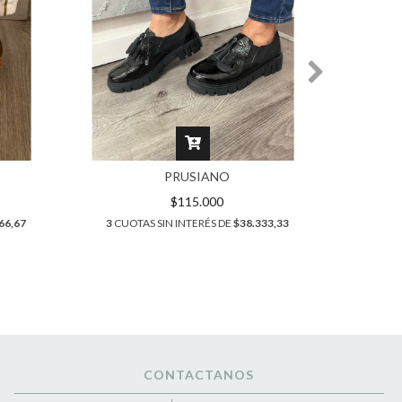
PRUSIANO
$115.000
66,67
3
CUOTAS SIN INTERÉS DE
$38.333,33
3
CUO
CONTACTANOS