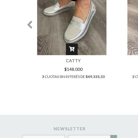
CATTY
$148.000
$45.000
3
CUOTAS SIN INTERÉS DE
$49.333,33
3
C
NEWSLETTER