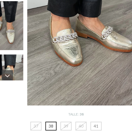
TALLE:
38
37
38
39
40
41