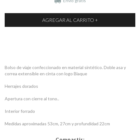
Envío gratis
Bolso de viaje confeccionado en material sintético. Doble asa y
correa extensible en cinta con logo Blaque
Herrajes dorados
Apertura con cierre al tono..
Interior forrado
Medidas aproximadas 53cm, 27cm y profundidad 22cm
Compartir: